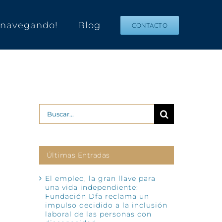
s navegando!
Blog
CONTACTO
Buscar:
Últimas Entradas
El empleo, la gran llave para
una vida independiente:
Fundación Dfa reclama un
impulso decidido a la inclusión
laboral de las personas con