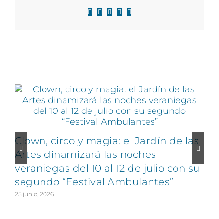
Facebook
X
LinkedIn
WhatsApp
Correo
electrónico
Artículos relacionados
Clown, circo y magia: el Jardín de las
Artes dinamizará las noches
veraniegas del 10 al 12 de julio con su
segundo “Festival Ambulantes”
25 junio, 2026
2