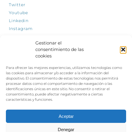
Twitter
Youtube
Linkedin
Instagram
Gestionar el
consentimiento de las
cookies
INFÓRMATE
Para ofrecer las mejores experiencias, utilizamos tecnologías como
El empleo, la gran llave para una vida
las cookies para almacenar y/o acceder a la información del
independiente: Fundación Dfa reclama un
dispositivo. El consentimiento de estas tecnologías nos permitirá
impulso decidido a la inclusión laboral de las
procesar datos como el comportamiento de navegación o las
personas con discapacidad
identificaciones únicas en este sitio. No consentir o retirar el
consentimiento, puede afectar negativamente a ciertas
Clown, circo y magia: el Jardín de las Artes
características y funciones.
dinamizará las noches veraniegas del 10 al 12
de julio con su segundo “Festival
Ambulantes”
Aceptar
Denegar