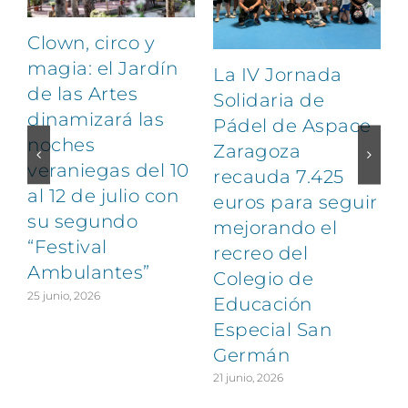
Clown, circo y
magia: el Jardín
La IV Jornada
de las Artes
Solidaria de
dinamizará las
Pádel de Aspace
noches
Zaragoza
veraniegas del 10
recauda 7.425
al 12 de julio con
euros para seguir
1
su segundo
mejorando el
“Festival
recreo del
Ambulantes”
Colegio de
25 junio, 2026
Educación
Especial San
Germán
21 junio, 2026