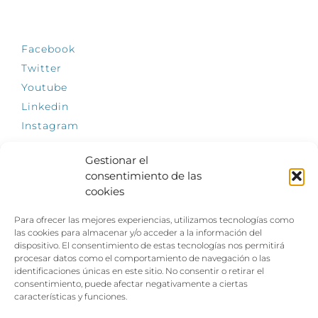
SÍGUENOS
Facebook
Twitter
Youtube
Linkedin
Instagram
Gestionar el
consentimiento de las
cookies
INFÓRMATE
Para ofrecer las mejores experiencias, utilizamos tecnologías como
El empleo, la gran llave para una vida
las cookies para almacenar y/o acceder a la información del
independiente: Fundación Dfa reclama un
dispositivo. El consentimiento de estas tecnologías nos permitirá
impulso decidido a la inclusión laboral de las
procesar datos como el comportamiento de navegación o las
personas con discapacidad
identificaciones únicas en este sitio. No consentir o retirar el
consentimiento, puede afectar negativamente a ciertas
Clown, circo y magia: el Jardín de las Artes
características y funciones.
dinamizará las noches veraniegas del 10 al 12