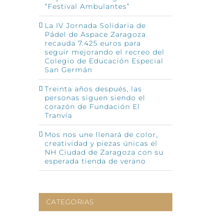
“Festival Ambulantes”
p
o
La IV Jornada Solidaria de
ónico
Pádel de Aspace Zaragoza
recauda 7.425 euros para
seguir mejorando el recreo del
Colegio de Educación Especial
San Germán
Treinta años después, las
personas siguen siendo el
corazón de Fundación El
Tranvía
Mos nos une llenará de color,
creatividad y piezas únicas el
NH Ciudad de Zaragoza con su
esperada tienda de verano
CATEGORIAS