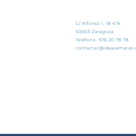
CONTÁCTANOS
C/ Alfonso I, 18 4ºA
50003 Zaragoza
Teléfono: 976 20 78 78
contactar@ideasamares