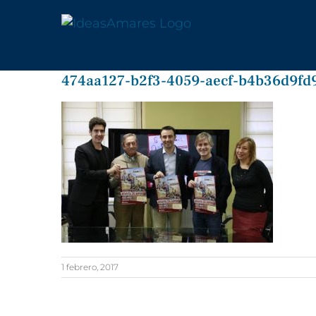
Saltar
al
contenido
474aa127-b2f3-4059-aecf-b4b36d9fd
1 febrero, 2017