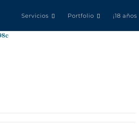
Servicios
Portfolio
¡18 año
98c