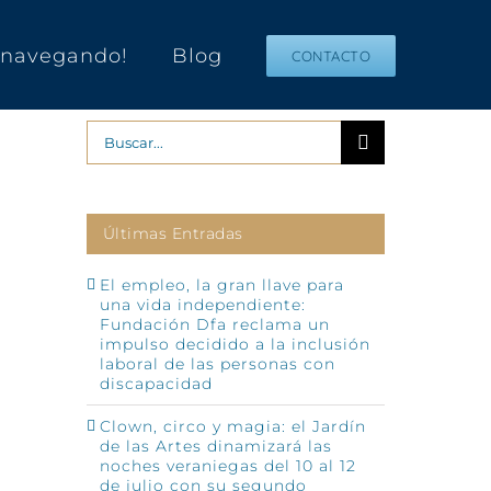
s navegando!
Blog
CONTACTO
Buscar:
Últimas Entradas
El empleo, la gran llave para
una vida independiente:
Fundación Dfa reclama un
impulso decidido a la inclusión
laboral de las personas con
discapacidad
Clown, circo y magia: el Jardín
de las Artes dinamizará las
noches veraniegas del 10 al 12
de julio con su segundo