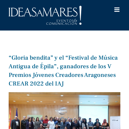
Saltar
al
contenido
“Gloria bendita” y el “Festival de Música
Antigua de Épila”, ganadores de los V
Premios Jóvenes Creadores Aragoneses
CREAR 2022 del IAJ
Ver
imagen
más
grande