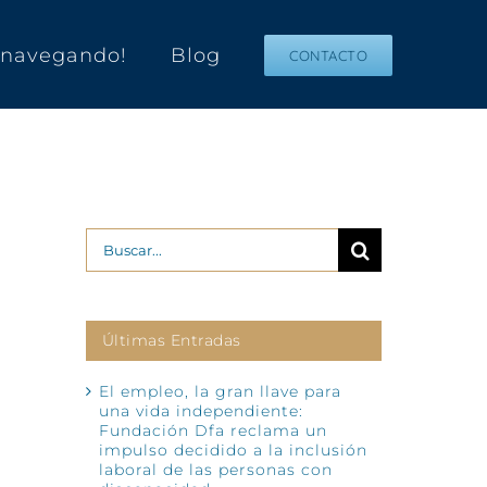
s navegando!
Blog
CONTACTO
Buscar:
Últimas Entradas
El empleo, la gran llave para
una vida independiente:
Fundación Dfa reclama un
impulso decidido a la inclusión
laboral de las personas con