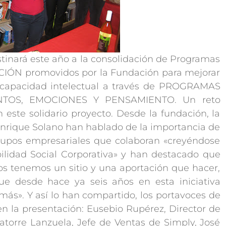
stinará este año a la consolidación de Programas
ÓN promovidos por la Fundación para mejorar
iscapacidad intelectual a través de PROGRAMAS
TOS, EMOCIONES Y PENSAMIENTO. Un reto
 este solidario proyecto. Desde la fundación, la
 Enrique Solano han hablado de la importancia de
grupos empresariales que colaboran «creyéndose
lidad Social Corporativa» y han destacado que
dos tenemos un sitio y una aportación que hacer,
e desde hace ya seis años en esta iniciativa
». Y así lo han compartido, los portavoces de
en la presentación: Eusebio Rupérez, Director de
orre Lanzuela, Jefe de Ventas de Simply, José