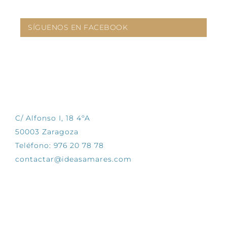
SÍGUENOS EN FACEBOOK
CONTÁCTANOS
C/ Alfonso I, 18 4ºA
50003 Zaragoza
Teléfono: 976 20 78 78
contactar@ideasamares.com
EXPLORA