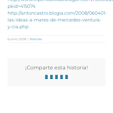
pkid=415074
http://antoncastro.blogia.com/2008/060401-
las-ideas-a-mares-de-mercedes-ventura-
y-cia.php
6 junio, 2008
|
Noticias
¡Comparte esta historia!
Facebook
X
LinkedIn
WhatsApp
Correo
electrónico
Artículos relacionados