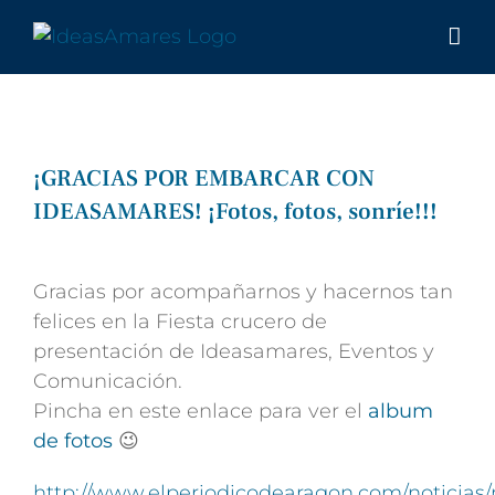
Saltar
al
contenido
¡GRACIAS POR EMBARCAR CON
IDEASAMARES! ¡Fotos, fotos, sonríe!!!
Ver
imagen
Gracias por acompañarnos y hacernos tan
más
felices en la Fiesta crucero de
grande
presentación de Ideasamares, Eventos y
Comunicación.
Pincha en este enlace para ver el
album
de fotos
😉
http://www.elperiodicodearagon.com/noticias/n