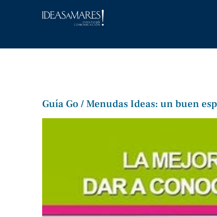
Saltar
al
contenido
Guía Go / Menudas Ideas: un buen esp
Ver
imagen
más
grande