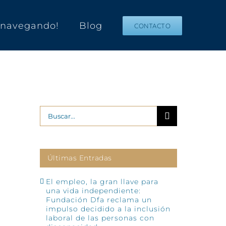
s navegando!
Blog
CONTACTO
Buscar:
Últimas Entradas
El empleo, la gran llave para
una vida independiente:
Fundación Dfa reclama un
impulso decidido a la inclusión
laboral de las personas con