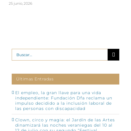
25 junio, 2026
2
Buscar:
Últimas Entradas
El empleo, la gran llave para una vida
independiente: Fundación Dfa reclama un
impulso decidido a la inclusión laboral de
las personas con discapacidad
Clown, circo y magia: el Jardín de las Artes
dinamizará las noches veraniegas del 10 al
12 de julio con su segundo “Festival