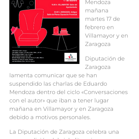
Mendoza
mañana
martes 17 de
febrero en
Villamayor y en
Zaragoza
Diputación de
Zaragoza
lamenta comunicar que se han
suspendido las charlas de Eduardo
Mendoza dentro del ciclo «Conversaciones
con el autor» que iban a tener lugar
mañana en Villamayor y en Zaragoza
debido a motivos personales.
La Diputación de Zaragoza celebra una