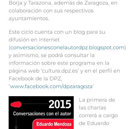
Borja y Tarazona, además de Zaragoza, en
colaboración con sus respectivos
ayuntamientos.
Este ciclo cuenta con un blog para su
difusión en internet
(
conversacionesconelautordpz.blogspot.com
)
y asimismo, se podrá consultar la
información sobre este programa en la
página web ‘cultura.dpz.es’ y en el perfil en
Facebook de la DPZ,
‘
www.facebook.com/dpzaragoza
‘
La primera de
las charlas
correrá a cargo
de Eduardo