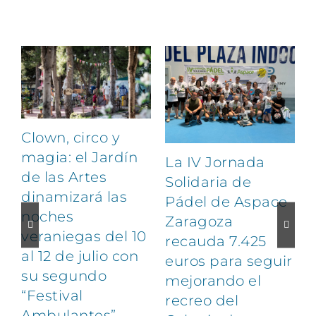
Artículos relacionados
Clown, circo y
magia: el Jardín
La IV Jornada
de las Artes
Solidaria de
dinamizará las
Pádel de Aspace
noches
Zaragoza
veraniegas del 10
recauda 7.425
al 12 de julio con
euros para seguir
1
su segundo
mejorando el
“Festival
recreo del
Ambulantes”