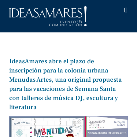
Saltar
al
contenido
IdeasAmares abre el plazo de
inscripción para la colonia urbana
Menudas Artes, una original propuesta
para las vacaciones de Semana Santa
con talleres de música DJ, escultura y
literatura
Ver
imagen
más