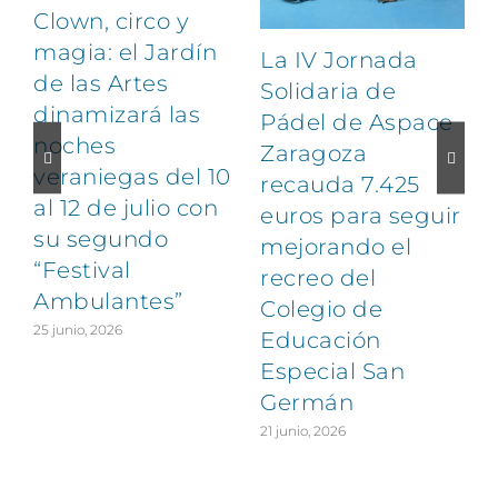
Clown, circo y
magia: el Jardín
La IV Jornada
de las Artes
Solidaria de
dinamizará las
Pádel de Aspace
noches
Zaragoza
veraniegas del 10
recauda 7.425
al 12 de julio con
euros para seguir
su segundo
1
mejorando el
“Festival
recreo del
Ambulantes”
Colegio de
25 junio, 2026
Educación
Especial San
Germán
21 junio, 2026