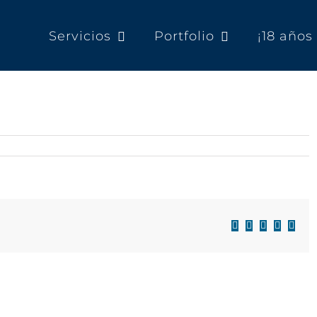
Servicios
Portfolio
¡18 año
Facebook
X
LinkedIn
WhatsAp
Corre
electr