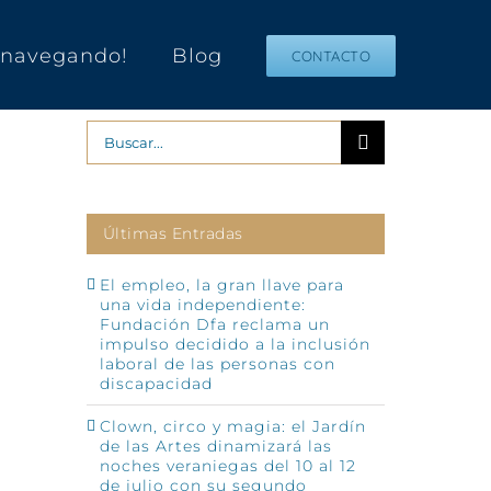
s navegando!
Blog
CONTACTO
Buscar:
Últimas Entradas
El empleo, la gran llave para
una vida independiente:
Fundación Dfa reclama un
impulso decidido a la inclusión
p
o
laboral de las personas con
ónico
discapacidad
Clown, circo y magia: el Jardín
de las Artes dinamizará las
noches veraniegas del 10 al 12
de julio con su segundo