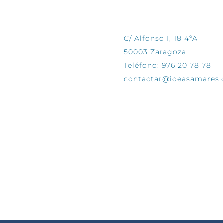
CONTÁCTANOS
C/ Alfonso I, 18 4ºA
50003 Zaragoza
Teléfono: 976 20 78 78
contactar@ideasamares