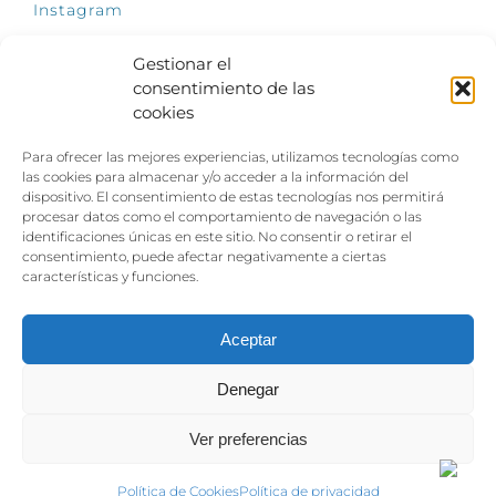
Instagram
Gestionar el
consentimiento de las
cookies
INFÓRMATE
Para ofrecer las mejores experiencias, utilizamos tecnologías como
El empleo, la gran llave para una vida
las cookies para almacenar y/o acceder a la información del
independiente: Fundación Dfa reclama un
dispositivo. El consentimiento de estas tecnologías nos permitirá
impulso decidido a la inclusión laboral de las
procesar datos como el comportamiento de navegación o las
personas con discapacidad
identificaciones únicas en este sitio. No consentir o retirar el
consentimiento, puede afectar negativamente a ciertas
Clown, circo y magia: el Jardín de las Artes
características y funciones.
dinamizará las noches veraniegas del 10 al 12
de julio con su segundo “Festival
Ambulantes”
Aceptar
Denegar
Ver preferencias
Aviso legal
|
Política de privacidad
|
Política de cookies
Política de Cookies
Política de privacidad