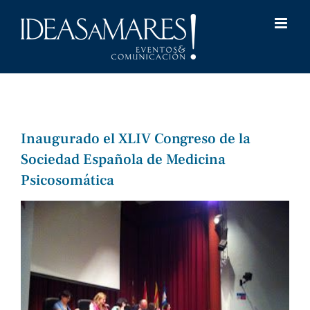
Saltar
al
contenido
Inaugurado el XLIV Congreso de la
Sociedad Española de Medicina
Psicosomática
Ver
imagen
más
grande