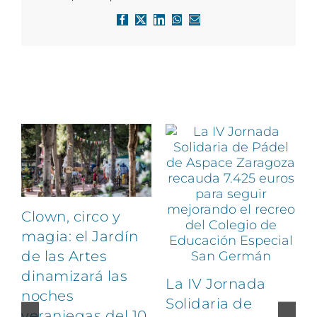
Facebook
X
LinkedIn
WhatsApp
Correo
electrónico
Artículos relacionados
Clown, circo y
magia: el Jardín
de las Artes
dinamizará las
La IV Jornada
noches
Solidaria de
veraniegas del 10