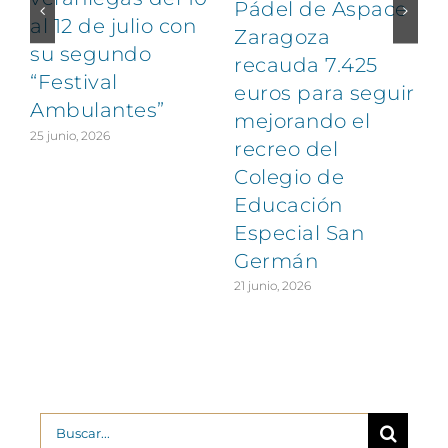
Pádel de Aspace
al 12 de julio con
Zaragoza
su segundo
1
recauda 7.425
“Festival
euros para seguir
Ambulantes”
mejorando el
25 junio, 2026
recreo del
Colegio de
Educación
Especial San
Germán
21 junio, 2026
Buscar: