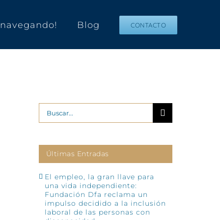
s navegando!
Blog
CONTACTO
Buscar:
Últimas Entradas
El empleo, la gran llave para
una vida independiente:
Fundación Dfa reclama un
impulso decidido a la inclusión
laboral de las personas con