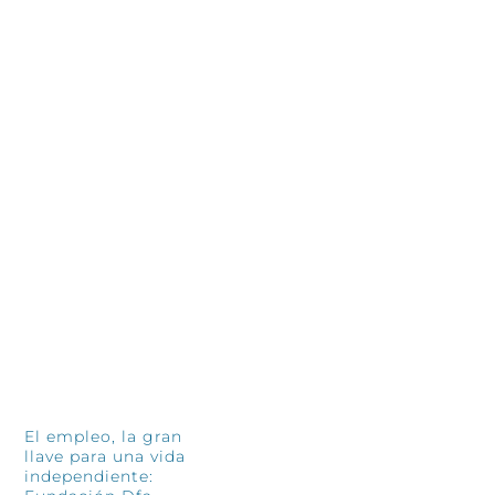
so
4 jun
Treinta años después, las personas
siguen siendo el corazón de
Fundación El Tranvía
11 junio, 2026
INFÓRMATE
El empleo, la gran
llave para una vida
independiente: