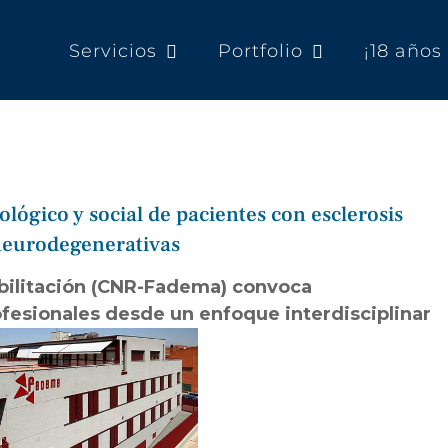
Servicios
Portfolio
¡18 año
ológico y social de pacientes con esclerosis
 neurodegenerativas
bilitación (CNR-Fadema) convoca
ofesionales desde un enfoque interdisciplinar