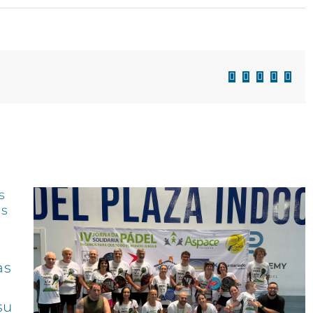
Facebook
X
LinkedIn
WhatsAp
Corre
electr
as
su