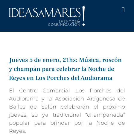
Saltar
al
contenido
Jueves 5 de enero, 21hs: Música, roscón
y champán para celebrar la Noche de
Reyes en Los Porches del Audiorama
El Centro Comercial Los Porches del
Audiorama y la Asociación Aragonesa de
Bailes de Salón celebrarán el próximo
jueves, su ya tradicional “champanada”
popular para brindar por la Noche de
Reyes.