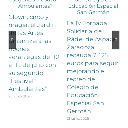
Clown, circo y
La IV Jornada
magia: el Jardín
Solidaria de
de las Artes
Pádel de Aspace
dinamizará las
Zaragoza
noches
1
recauda 7.425
veraniegas del 10
euros para seguir
al 12 de julio con
mejorando el
su segundo
recreo del
“Festival
Colegio de
Ambulantes”
Educación
25 junio, 2026
Especial San
Germán
21 junio, 2026