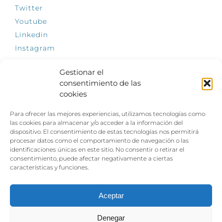
Twitter
Youtube
Linkedin
Instagram
Gestionar el
consentimiento de las
cookies
INFÓRMATE
Para ofrecer las mejores experiencias, utilizamos tecnologías como
El empleo, la gran llave para una vida
las cookies para almacenar y/o acceder a la información del
independiente: Fundación Dfa reclama un
dispositivo. El consentimiento de estas tecnologías nos permitirá
impulso decidido a la inclusión laboral de las
procesar datos como el comportamiento de navegación o las
personas con discapacidad
identificaciones únicas en este sitio. No consentir o retirar el
consentimiento, puede afectar negativamente a ciertas
Clown, circo y magia: el Jardín de las Artes
características y funciones.
dinamizará las noches veraniegas del 10 al 12
de julio con su segundo “Festival
Ambulantes”
Aceptar
Denegar