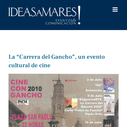
Saltar
al
contenido
La “Carrera del Gancho”, un evento
cultural de cine
Ver
imagen
más
grande