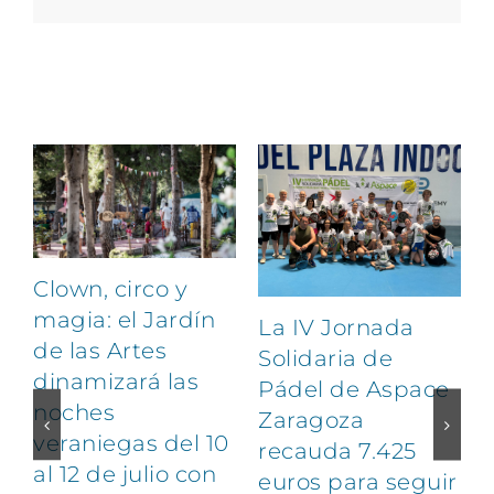
electrónico
Artículos relacionados
Clown, circo y
magia: el Jardín
La IV Jornada
de las Artes
Solidaria de
dinamizará las
Pádel de Aspace
noches
Zaragoza
veraniegas del 10
recauda 7.425
al 12 de julio con
euros para seguir