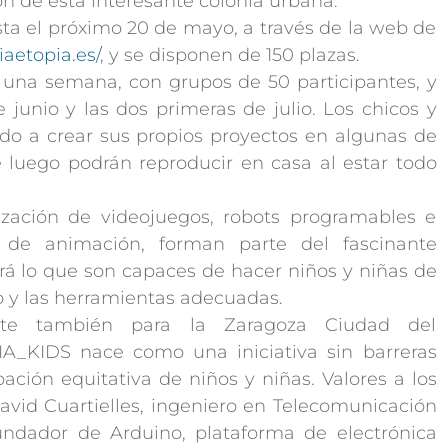
n de esta interesante colonia urbana.
asta el próximo 20 de mayo, a través de la web de
iaetopia.es/
, y se disponen de 150 plazas.
e una semana, con grupos de 50 participantes, y
 junio y las dos primeras de julio. Los chicos y
ndo a crear sus propios proyectos en algunas de
 luego podrán reproducir en casa al estar todo
alización de videojuegos, robots programables e
s de animación, forman parte del fascinante
á lo que son capaces de hacer niños y niñas de
ulo y las herramientas adecuadas.
nte también para la Zaragoza Ciudad del
IA_KIDS nace como una iniciativa sin barreras
cipación equitativa de niños y niñas. Valores a los
avid Cuartielles, ingeniero en Telecomunicación
undador de Arduino, plataforma de electrónica