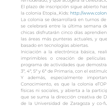
remodelado, y que acogerá la celebració
El plazo de inscripción sigue abierto h
la colonia Etopia_Kids:
http://www.colon
La colonia se desarrollará en turnos d
se celebrará entre la última semana de
chicas disfrutarán cinco días aprendie
las áreas más punteras actuales, y que
basado en tecnologías abiertas.
Iniciación a la electrónica básica, re
imprimibles o creación de película
programa de actividades que demostrar
3º, 4º, 5º y 6ª de Primaria, con el estím
Y además, especialmente importa
Conocimiento, es que la colonia eTOP
físicas ni sociales, y abierta a la parti
que se suma la dirección creativa de D
de la Universidad de Zaragoza y co-f