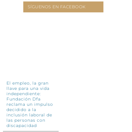
Treinta años después, las personas
SÍGUENOS EN FACEBOOK
De
siguen siendo el corazón de
so
Fundación El Tranvía
Tr
11 junio, 2026
so
4 jun
INFÓRMATE
El empleo, la gran
llave para una vida
independiente:
Fundación Dfa
reclama un impulso
decidido a la
inclusión laboral de
las personas con
discapacidad