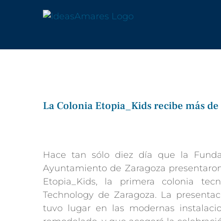
Saltar
al
contenido
La Colonia Etopia_Kids recibe más de 
Ver
imagen
más
Hace tan sólo diez día que la Fund
grande
Ayuntamiento de Zaragoza presentaron 
Etopia_Kids, la primera colonia tec
Technology de Zaragoza. La presentaci
tuvo lugar en las modernas instalacio