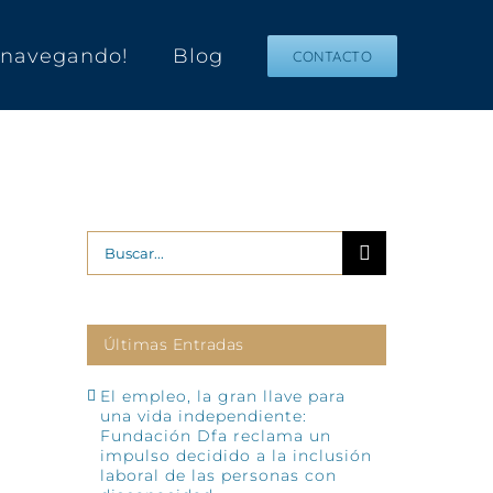
s navegando!
Blog
CONTACTO
Buscar:
Últimas Entradas
El empleo, la gran llave para
una vida independiente:
Fundación Dfa reclama un
impulso decidido a la inclusión
laboral de las personas con