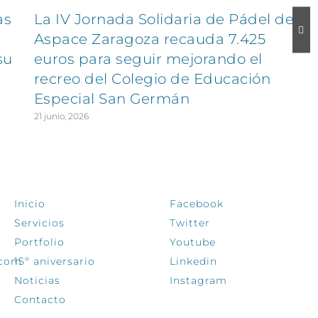
as
La IV Jornada Solidaria de Pádel de
Aspace Zaragoza recauda 7.425
su
euros para seguir mejorando el
recreo del Colegio de Educación
Especial San Germán
21 junio, 2026
EXPLORA
SÍGUENOS
Inicio
Facebook
Servicios
Twitter
Portfolio
Youtube
.com
15º aniversario
Linkedin
Noticias
Instagram
Contacto