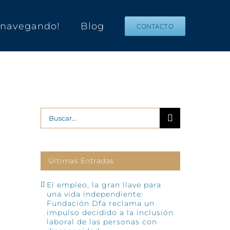
s navegando!
Blog
CONTACTO
Buscar:
Últimas Entradas
El empleo, la gran llave para
una vida independiente:
Fundación Dfa reclama un
impulso decidido a la inclusión
laboral de las personas con