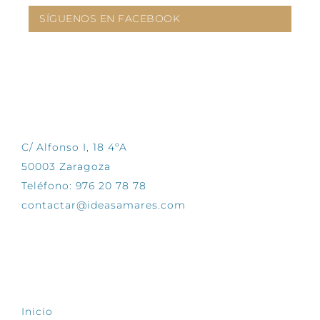
SÍGUENOS EN FACEBOOK
CONTÁCTANOS
C/ Alfonso I, 18 4ºA
50003 Zaragoza
Teléfono: 976 20 78 78
contactar@ideasamares.com
EXPLORA
Inicio