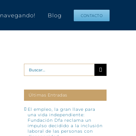
s navegando!
Blog
CONTACTO
Buscar:
Últimas Entradas
El empleo, la gran llave para
una vida independiente:
Fundación Dfa reclama un
impulso decidido a la inclusión
laboral de las personas con