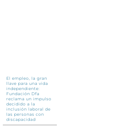
De
siguen siendo el corazón de
so
Fundación El Tranvía
Tr
11 junio, 2026
so
4 jun
INFÓRMATE
El empleo, la gran
llave para una vida
independiente:
Fundación Dfa
reclama un impulso
decidido a la
inclusión laboral de
las personas con
discapacidad