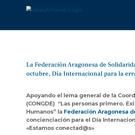
Saltar
al
contenido
La Federación Aragonesa de Solidarida
octubre, Día Internacional para la er
Ver
imagen
Apoyando el lema general de la
Coord
más
(CONGDE)
“Las personas primero. Ex
grande
Humanos” la
Federación Aragonesa de
concienciación para el Día Internacion
«Estamos conectad@s»