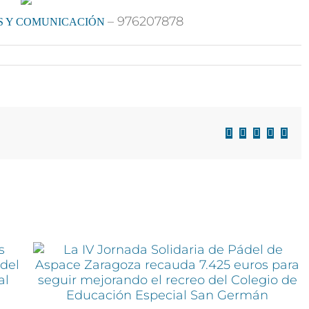
– 976207878
S Y COMUNICACIÓN
Facebook
X
LinkedIn
WhatsAp
Corre
electr