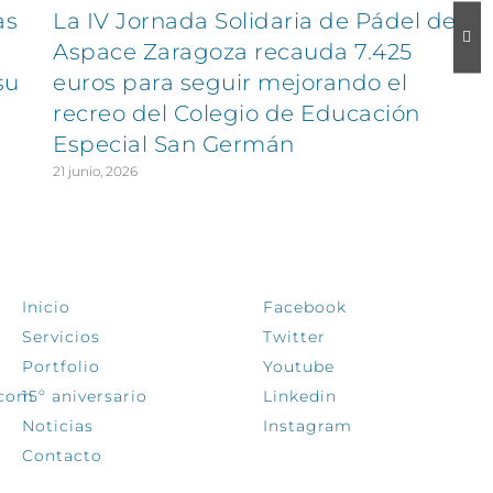
as
La IV Jornada Solidaria de Pádel de
Aspace Zaragoza recauda 7.425
su
euros para seguir mejorando el
recreo del Colegio de Educación
Especial San Germán
21 junio, 2026
EXPLORA
SÍGUENOS
Inicio
Facebook
Servicios
Twitter
Portfolio
Youtube
.com
15º aniversario
Linkedin
Noticias
Instagram
Contacto