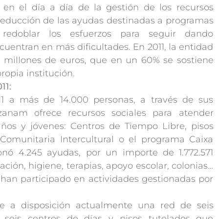
n el día a día de la gestión de los recursos
a reducción de las ayudas destinadas a programas
 redoblar los esfuerzos para seguir dando
uentran en más dificultades. En 2011, la entidad
 millones de euros, que en un 60% se sostiene
ropia institución.
11:
11 a más de 14.000 personas, a través de sus
Ozanam ofrece recursos sociales para atender
iños y jóvenes: Centros de Tiempo Libre, pisos
Comunitaria Intercultural o el programa Caixa
onó 4.245 ayudas, por un importe de 1.772.571
ción, higiene, terapias, apoyo escolar, colonias…
 han participado en actividades gestionadas por
 a disposición actualmente una red de seis
, seis centros de días y pisos tutelados que