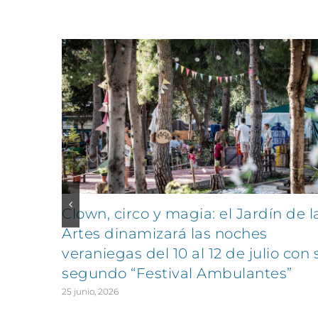
Artículos relacionados
Clown, circo y magia: el Jardín de l
Artes dinamizará las noches
veraniegas del 10 al 12 de julio con 
segundo “Festival Ambulantes”
25 junio, 2026