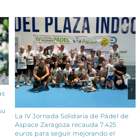
as
su
La IV Jornada Solidaria de Pádel de
Aspace Zaragoza recauda 7.425
euros para seguir mejorando el