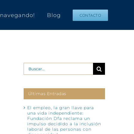
s navegando!
Blog
CONTACTO
Buscar:
Últimas Entradas
El empleo, la gran llave para
una vida independiente:
Fundación Dfa reclama un
impulso decidido a la inclusión
laboral de las personas con