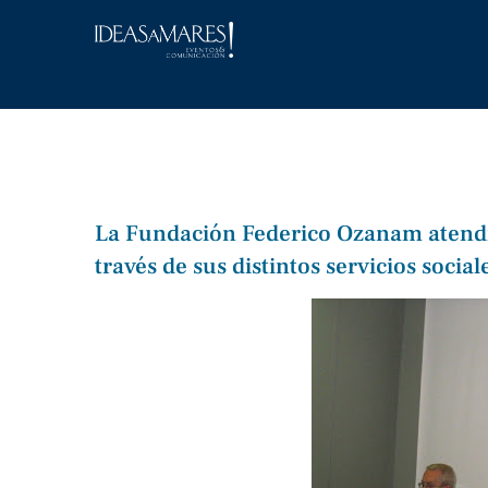
Saltar
al
contenido
La Fundación Federico Ozanam atendi
través de sus distintos servicios soci