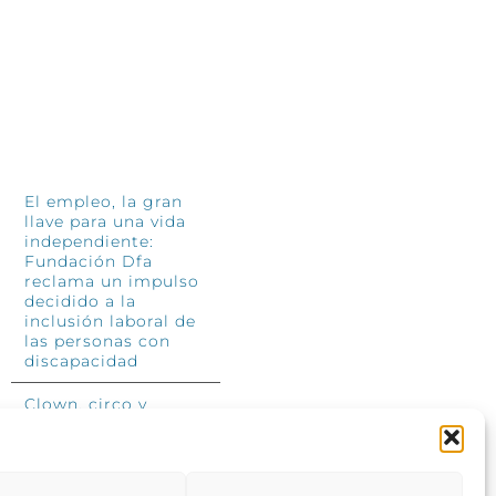
so
4 jun
INFÓRMATE
El empleo, la gran
llave para una vida
independiente:
Fundación Dfa
reclama un impulso
decidido a la
inclusión laboral de
las personas con
discapacidad
Clown, circo y
magia: el Jardín de
las Artes dinamizará
las noches
veraniegas del 10 al