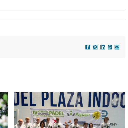
Facebook
X
LinkedIn
WhatsApp
Correo
electró