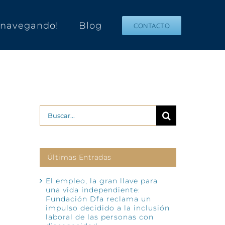
s navegando!
Blog
CONTACTO
Buscar:
Últimas Entradas
El empleo, la gran llave para
una vida independiente:
Fundación Dfa reclama un
impulso decidido a la inclusión
laboral de las personas con