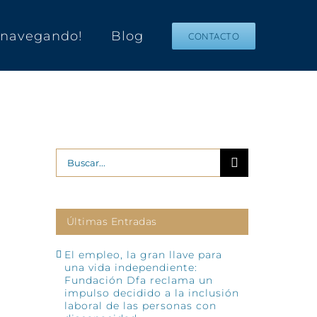
s navegando!
Blog
CONTACTO
Buscar:
Últimas Entradas
El empleo, la gran llave para
una vida independiente:
Fundación Dfa reclama un
impulso decidido a la inclusión
laboral de las personas con