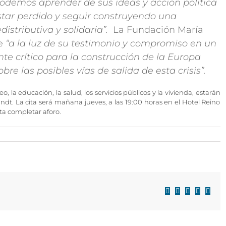
podemos aprender de sus ideas y acción política
star perdido y seguir construyendo una
istributiva y solidaria”.
La Fundación María
ue
“a la luz de su testimonio y compromiso en un
 crítico para la construcción de la Europa
bre las posibles vías de salida de esta crisis”.
 la educación, la salud, los servicios públicos y la vivienda, estarán
andt. La cita será mañana jueves, a las 19:00 horas en el Hotel Reino
ta completar aforo.
Facebook
X
LinkedIn
WhatsAp
Corre
electr