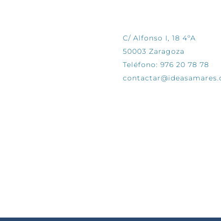
CONTÁCTANOS
C/ Alfonso I, 18 4ºA
50003 Zaragoza
Teléfono: 976 20 78 78
contactar@ideasamares