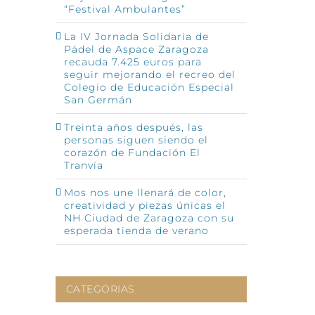
“Festival Ambulantes”
p
o
La IV Jornada Solidaria de
ónico
Pádel de Aspace Zaragoza
recauda 7.425 euros para
seguir mejorando el recreo del
Colegio de Educación Especial
San Germán
Treinta años después, las
personas siguen siendo el
corazón de Fundación El
Tranvía
Mos nos une llenará de color,
creatividad y piezas únicas el
NH Ciudad de Zaragoza con su
esperada tienda de verano
CATEGORIAS