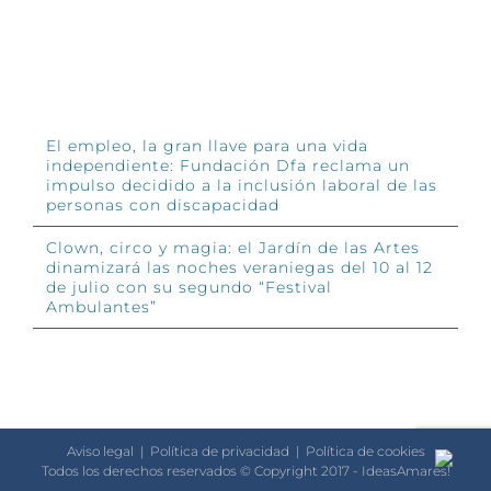
INFÓRMATE
El empleo, la gran llave para una vida
independiente: Fundación Dfa reclama un
impulso decidido a la inclusión laboral de las
personas con discapacidad
Clown, circo y magia: el Jardín de las Artes
dinamizará las noches veraniegas del 10 al 12
de julio con su segundo “Festival
Ambulantes”
Aviso legal
|
Política de privacidad
|
Política de cookies
Todos los derechos reservados © Copyright 2017 - IdeasAmares!