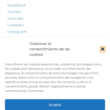
Facebook
Twitter
Youtube
Linkedin
Instagram
Gestionar el
consentimiento de las
cookies
INFÓRMATE
Para ofrecer las mejores experiencias, utilizamos tecnologías como
El empleo, la gran llave para una vida
las cookies para almacenar y/o acceder a la información del
independiente: Fundación Dfa reclama un
dispositivo. El consentimiento de estas tecnologías nos permitirá
impulso decidido a la inclusión laboral de las
procesar datos como el comportamiento de navegación o las
personas con discapacidad
identificaciones únicas en este sitio. No consentir o retirar el
consentimiento, puede afectar negativamente a ciertas
Clown, circo y magia: el Jardín de las Artes
características y funciones.
dinamizará las noches veraniegas del 10 al 12
de julio con su segundo “Festival
Ambulantes”
Aceptar