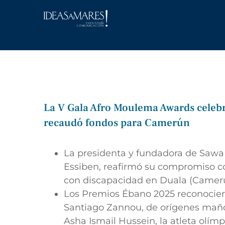
Saltar
al
contenido
La V Gala Afro Moulema Awards celebr
recaudó fondos para Camerún
La presidenta y fundadora de Sawa
Essiben,
reafirmó su compromiso con
con discapacidad en Duala (Camer
Los
Premios Ébano 2025
reconocier
Santiago Zannou, de orígenes maños
Asha Ismail Hussein, la atleta olím