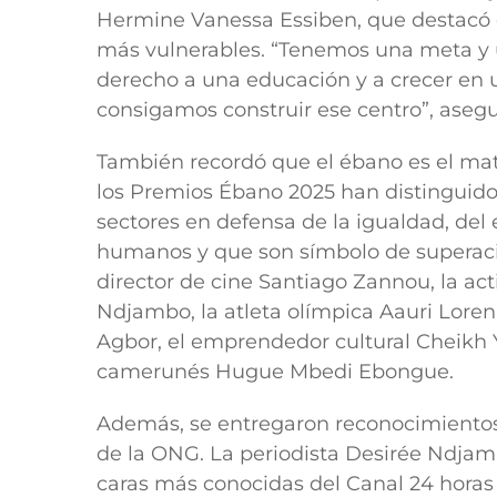
Hermine Vanessa Essiben
, que destacó
más vulnerables. “Tenemos una meta y u
derecho a una educación y a crecer en 
consigamos construir ese centro”, asegu
También recordó que el ébano es el mate
los
Premios Ébano 2025
han distinguido
sectores en defensa de la igualdad, de
humanos y que son símbolo de superació
director de cine
Santiago Zannou
, la ac
Ndjambo
, la atleta olímpica
Aauri Lore
Agbor
, el emprendedor cultural
Cheikh 
camerunés
Hugue Mbedi Ebongue
.
Además, se entregaron reconocimientos 
de la ONG. La periodista
Desirée Ndjam
caras más conocidas del Canal 24 horas 