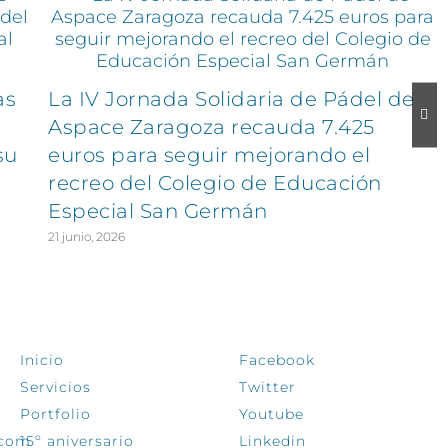
as
La IV Jornada Solidaria de Pádel de
Aspace Zaragoza recauda 7.425
su
euros para seguir mejorando el
recreo del Colegio de Educación
Especial San Germán
21 junio, 2026
EXPLORA
SÍGUENOS
Inicio
Facebook
Servicios
Twitter
Portfolio
Youtube
.com
15º aniversario
Linkedin