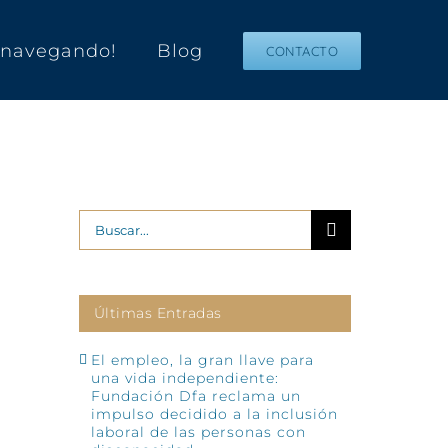
s navegando!
Blog
CONTACTO
Buscar:
Últimas Entradas
El empleo, la gran llave para
una vida independiente:
Fundación Dfa reclama un
impulso decidido a la inclusión
laboral de las personas con