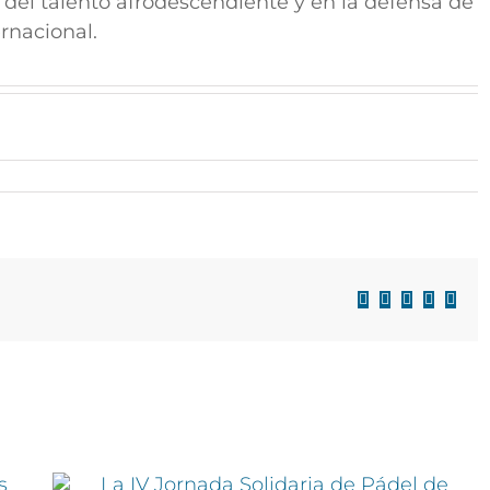
del talento afrodescendiente y en la defensa de
ernacional.
Facebook
X
LinkedIn
WhatsAp
Corre
electr