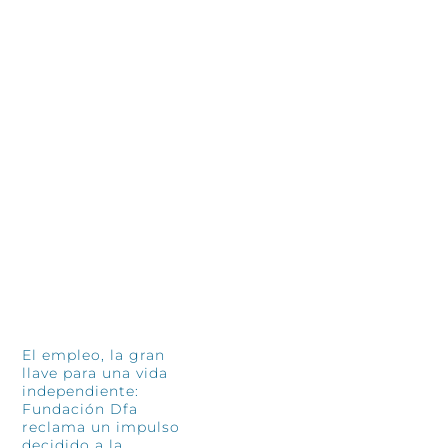
Treinta años después, las personas
De
siguen siendo el corazón de
so
Fundación El Tranvía
Tr
11 junio, 2026
so
4 jun
INFÓRMATE
El empleo, la gran
llave para una vida
independiente:
Fundación Dfa
reclama un impulso
decidido a la