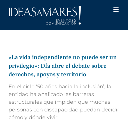
Saltar
al
contenido
«La vida independiente no puede ser un
privilegio»: Dfa abre el debate sobre
derechos, apoyos y territorio
En el ciclo ‘50 años hacia la inclusión’, la
entidad ha analizado las barreras
estructurales que impiden que muchas
personas con discapacidad puedan decidir
cómo y dónde vivir