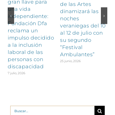
gran llave para
de las Artes
una vida
dinamizará las
independiente:
noches
Fundación Dfa
veraniegas del 10
reclama un
al 12 de julio con
impulso decidido
su segundo
a la inclusión
“Festival
laboral de las
Ambulantes”
personas con
25 junio, 2026
discapacidad
7 julio, 2026
2
Buscar: