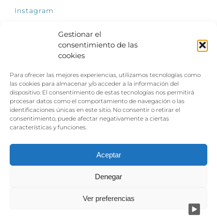
Instagram
Gestionar el
consentimiento de las
cookies
INFÓRMATE
Para ofrecer las mejores experiencias, utilizamos tecnologías como
El empleo, la gran llave para una vida
las cookies para almacenar y/o acceder a la información del
independiente: Fundación Dfa reclama un
dispositivo. El consentimiento de estas tecnologías nos permitirá
impulso decidido a la inclusión laboral de las
procesar datos como el comportamiento de navegación o las
personas con discapacidad
identificaciones únicas en este sitio. No consentir o retirar el
consentimiento, puede afectar negativamente a ciertas
Clown, circo y magia: el Jardín de las Artes
características y funciones.
dinamizará las noches veraniegas del 10 al 12
de julio con su segundo “Festival
Ambulantes”
Aceptar
Denegar
Ver preferencias
Aviso legal
|
Política de privacidad
|
Política de cookies