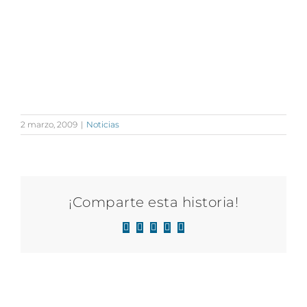
2 marzo, 2009
|
Noticias
¡Comparte esta historia!
Facebook
X
LinkedIn
WhatsApp
Correo
electrónico
Artículos relacionados