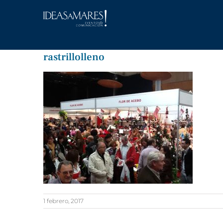
Saltar
al
contenido
rastrillolleno
1 febrero, 2017