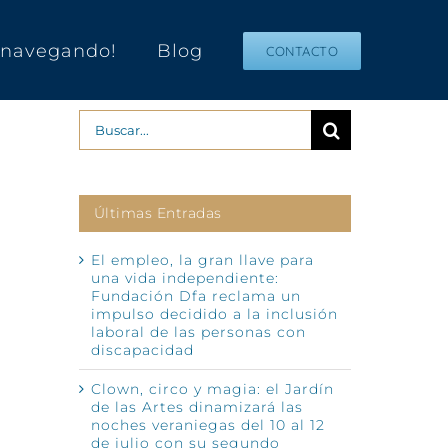
s navegando!
Blog
CONTACTO
Buscar:
Últimas Entradas
El empleo, la gran llave para
una vida independiente:
Fundación Dfa reclama un
impulso decidido a la inclusión
laboral de las personas con
discapacidad
Clown, circo y magia: el Jardín
de las Artes dinamizará las
noches veraniegas del 10 al 12
de julio con su segundo