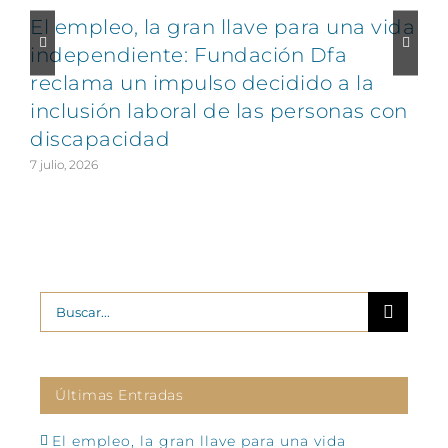
El empleo, la gran llave para una vida
C
independiente: Fundación Dfa
reclama un impulso decidido a la
v
inclusión laboral de las personas con
discapacidad
2
7 julio, 2026
Buscar:
Últimas Entradas
El empleo, la gran llave para una vida