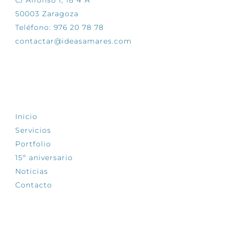
C/ Alfonso I, 18 4ºA
50003 Zaragoza
Teléfono: 976 20 78 78
contactar@ideasamares.com
EXPLORA
Inicio
Servicios
Portfolio
15º aniversario
Noticias
Contacto
SÍGUENOS