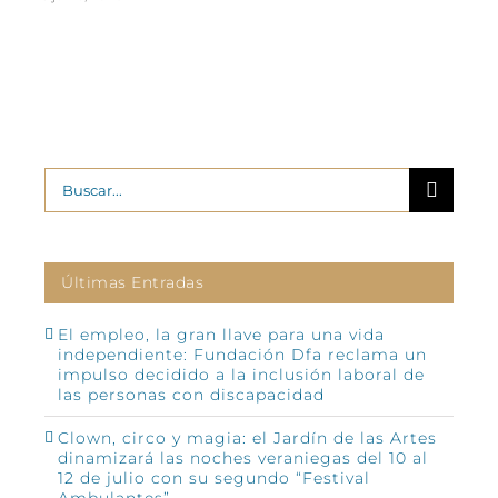
2
Buscar:
Últimas Entradas
El empleo, la gran llave para una vida
independiente: Fundación Dfa reclama un
impulso decidido a la inclusión laboral de
las personas con discapacidad
Clown, circo y magia: el Jardín de las Artes
dinamizará las noches veraniegas del 10 al
12 de julio con su segundo “Festival
Ambulantes”