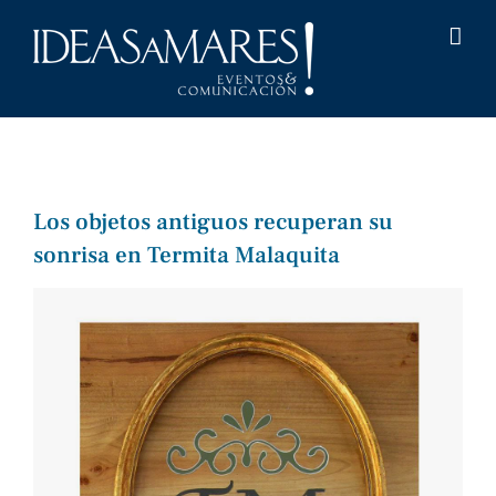
Saltar
al
contenido
Los objetos antiguos recuperan su
sonrisa en Termita Malaquita
Ver
imagen
más
grande