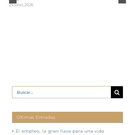
25 junio, 2026
2
Buscar:
Últimas Entradas
El empleo, la gran llave para una vida