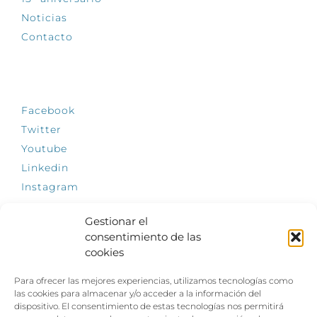
Noticias
Contacto
SÍGUENOS
Facebook
Twitter
Youtube
Linkedin
Instagram
Gestionar el
consentimiento de las
cookies
INFÓRMATE
Para ofrecer las mejores experiencias, utilizamos tecnologías como
El empleo, la gran llave para una vida
las cookies para almacenar y/o acceder a la información del
independiente: Fundación Dfa reclama un
dispositivo. El consentimiento de estas tecnologías nos permitirá
impulso decidido a la inclusión laboral de las