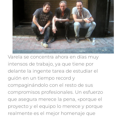
Varela se concentra ahora en días muy
intensos de trabajo, ya que tiene por
delante la ingente tarea de estudiar el
guión en un tiempo record y
compaginándolo con el resto de sus
compromisos profesionales. Un esfuerzo
que asegura merece la pena, «porque el
proyecto y el equipo lo merece y porque
realmente es el mejor homenaje que