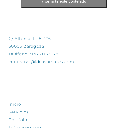
y permitir este contenido
CONTÁCTANOS
C/ Alfonso I, 18 4ºA
50003 Zaragoza
Teléfono: 976 20 78 78
contactar@ideasamares.com
EXPLORA
Inicio
Servicios
Portfolio
15º aniversario