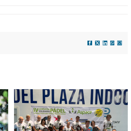
Facebook
X
LinkedIn
WhatsApp
Correo
electró