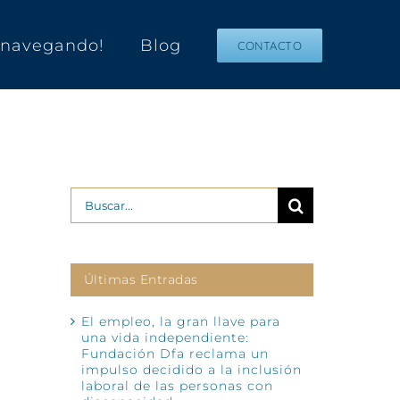
s navegando!
Blog
CONTACTO
Buscar:
Últimas Entradas
El empleo, la gran llave para
una vida independiente:
Fundación Dfa reclama un
impulso decidido a la inclusión
laboral de las personas con