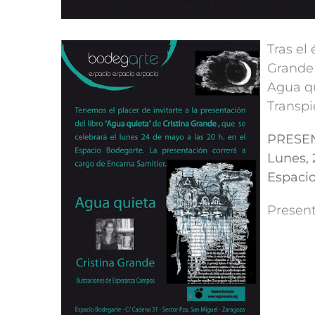
Tras el
Grande 
Agua qu
Transpi
PRESE
Lunes, 
Espacio
Present