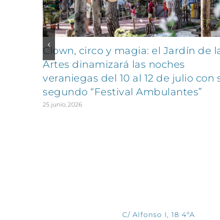
Clown, circo y magia: el Jardín de l
Artes dinamizará las noches
veraniegas del 10 al 12 de julio con 
segundo “Festival Ambulantes”
25 junio, 2026
CONTÁCTANOS
C/ Alfonso I, 18 4ºA