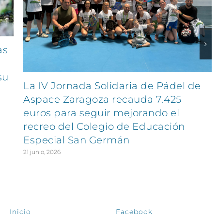
as
su
La IV Jornada Solidaria de Pádel de
Aspace Zaragoza recauda 7.425
euros para seguir mejorando el
recreo del Colegio de Educación
Especial San Germán
21 junio, 2026
EXPLORA
SÍGUENOS
Inicio
Facebook