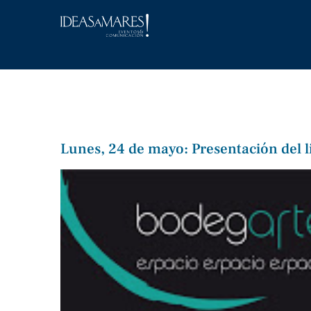
Saltar
al
contenido
Lunes, 24 de mayo: Presentación del l
Ver
imagen
más
grande