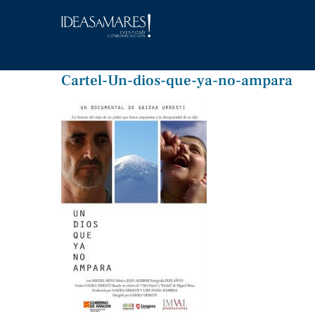
Saltar
al
contenido
Cartel-Un-dios-que-ya-no-ampara