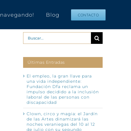
s navegando!
Blog
CONTACTO
Buscar:
Últimas Entradas
El empleo, la gran llave para
una vida independiente:
Fundación Dfa reclama un
impulso decidido a la inclusión
laboral de las personas con
discapacidad
Clown, circo y magia: el Jardín
de las Artes dinamizará las
noches veraniegas del 10 al 12
de julio con su segundo