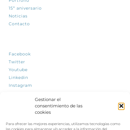
Portfolio
15º aniversario
Noticias
Contacto
SÍGUENOS
Facebook
Twitter
Youtube
Linkedin
Instagram
Gestionar el
consentimiento de las
cookies
INFÓRMATE
Para ofrecer las mejores experiencias, utilizamos tecnologías como
El empleo, la gran llave para una vida
las cookies para almacenar y/o acceder a la información del