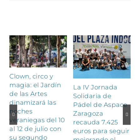
Artículos relacionados
Clown, circo y
magia: el Jardín
La IV Jornada
de las Artes
Solidaria de
dinamizará las
Pádel de Aspace
noches
Zaragoza
veraniegas del 10
recauda 7.425
al 12 de julio con
euros para seguir
1
su segundo
mejorando el