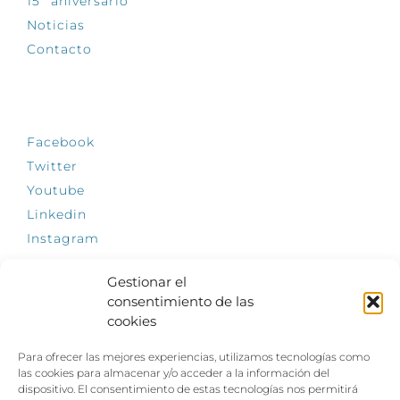
15º aniversario
Noticias
Contacto
SÍGUENOS
Facebook
Twitter
Youtube
Linkedin
Instagram
Gestionar el
consentimiento de las
cookies
INFÓRMATE
Para ofrecer las mejores experiencias, utilizamos tecnologías como
El empleo, la gran llave para una vida
las cookies para almacenar y/o acceder a la información del
independiente: Fundación Dfa reclama un
dispositivo. El consentimiento de estas tecnologías nos permitirá
impulso decidido a la inclusión laboral de las