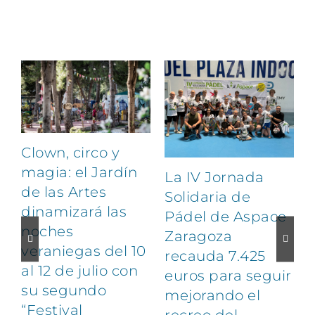
Artículos relacionados
Clown, circo y
magia: el Jardín
La IV Jornada
de las Artes
Solidaria de
dinamizará las
Pádel de Aspace
noches
Zaragoza
veraniegas del 10
recauda 7.425
al 12 de julio con
euros para seguir
1
su segundo
mejorando el
“Festival
recreo del