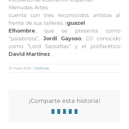
Menudas Artes
cuenta con tres reconocidos artistas al
frente de sus talleres. I
guazel
Elhombre
, que se presenta como
“palabrista”,
Jordi Gayoso
, DJ conocido
como “Lord Sassafras” y el polifacético
David Martínez
.
13 mayo, 2014
|
Noticias
¡Comparte esta historia!
Facebook
X
LinkedIn
WhatsApp
Correo
electrónico