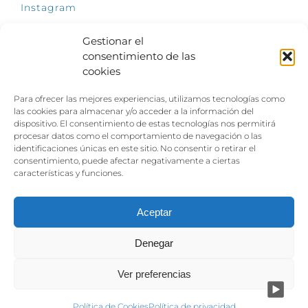
Instagram
Gestionar el
consentimiento de las
cookies
INFÓRMATE
Para ofrecer las mejores experiencias, utilizamos tecnologías como
El empleo, la gran llave para una vida
las cookies para almacenar y/o acceder a la información del
independiente: Fundación Dfa reclama un
dispositivo. El consentimiento de estas tecnologías nos permitirá
impulso decidido a la inclusión laboral de las
procesar datos como el comportamiento de navegación o las
personas con discapacidad
identificaciones únicas en este sitio. No consentir o retirar el
consentimiento, puede afectar negativamente a ciertas
Clown, circo y magia: el Jardín de las Artes
características y funciones.
dinamizará las noches veraniegas del 10 al 12
de julio con su segundo “Festival
Ambulantes”
Aceptar
Denegar
Ver preferencias
Aviso legal
|
Política de privacidad
|
Política de cookies
Política de Cookies
Política de privacidad