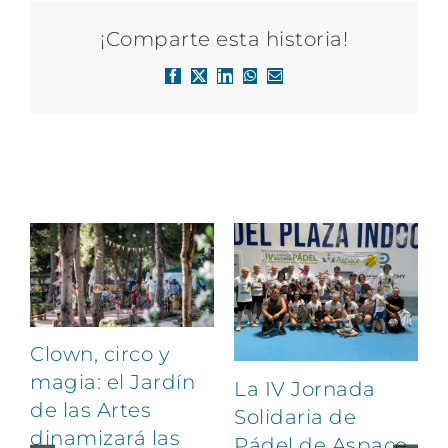
¡Comparte esta historia!
Facebook
X
LinkedIn
WhatsApp
Correo
electrónico
Artículos relacionados
Clown, circo y
magia: el Jardín
La IV Jornada
de las Artes
Solidaria de
dinamizará las
Pádel de Aspace