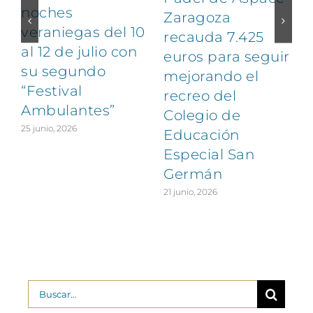
noches
Zaragoza
veraniegas del 10
recauda 7.425
al 12 de julio con
euros para seguir
1
su segundo
mejorando el
“Festival
recreo del
Ambulantes”
Colegio de
25 junio, 2026
Educación
Especial San
Germán
21 junio, 2026
Buscar: