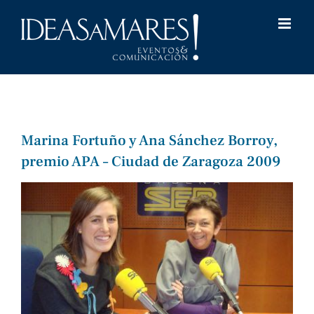
Saltar
al
contenido
Marina Fortuño y Ana Sánchez Borroy,
premio APA – Ciudad de Zaragoza 2009
Ver
imagen
más
grande