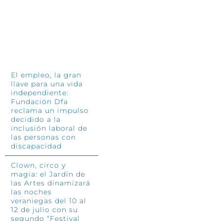
4 jun
INFÓRMATE
El empleo, la gran
llave para una vida
independiente:
Fundación Dfa
reclama un impulso
decidido a la
inclusión laboral de
las personas con
discapacidad
Clown, circo y
magia: el Jardín de
las Artes dinamizará
las noches
veraniegas del 10 al
12 de julio con su
segundo “Festival