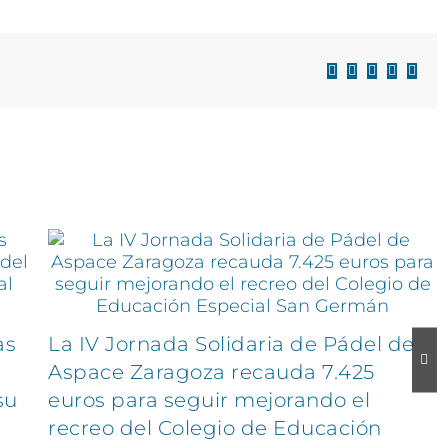
Facebook
X
LinkedIn
WhatsAp
Corre
electr
as
La IV Jornada Solidaria de Pádel de
Aspace Zaragoza recauda 7.425
su
euros para seguir mejorando el
recreo del Colegio de Educación