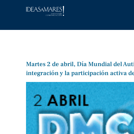
Saltar
al
contenido
Martes 2 de abril, Día Mundial del Au
integración y la participación activa 
Ver
imagen
más
grande