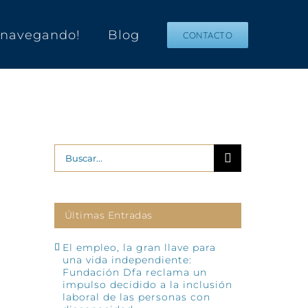
s navegando!
Blog
CONTACTO
Buscar:
Últimas Entradas
El empleo, la gran llave para
una vida independiente:
Fundación Dfa reclama un
impulso decidido a la inclusión
laboral de las personas con