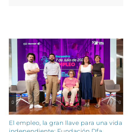
electrónico
Artículos relacionados
C
El empleo, la gran llave para una vida
v
independiente: Fundación Dfa