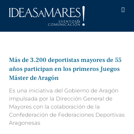
Saltar
al
contenido
Más de 3.200 deportistas mayores de 55
años participan en los primeros Juegos
Máster de Aragón
Es una iniciativa del Gobierno de Aragón
impulsada por la Dirección General de
Mayores con la colaboración de la
Confederación de Federaciones Deportivas
Aragonesas