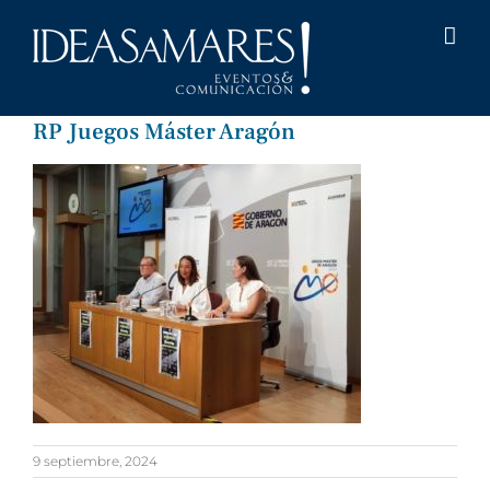
Saltar
al
contenido
RP Juegos Máster Aragón
9 septiembre, 2024