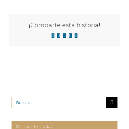
¡Comparte esta historia!
Facebook
X
LinkedIn
WhatsApp
Correo
electrónico
Buscar:
Últimas Entradas