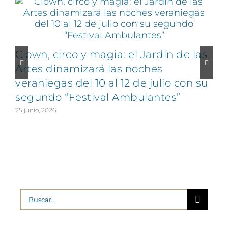
Clown, circo y magia: el Jardín de las
Artes dinamizará las noches
veraniegas del 10 al 12 de julio con su
segundo “Festival Ambulantes”
25 junio, 2026
2
Buscar: