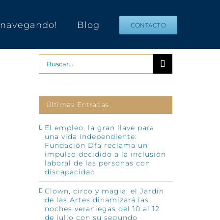
s navegando!
Blog
CONTACTO
Buscar:
Últimas Entradas
El empleo, la gran llave para
una vida independiente:
Fundación Dfa reclama un
impulso decidido a la inclusión
laboral de las personas con
discapacidad
Clown, circo y magia: el Jardín
de las Artes dinamizará las
noches veraniegas del 10 al 12
de julio con su segundo