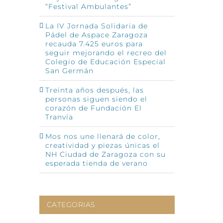
“Festival Ambulantes”
La IV Jornada Solidaria de
Pádel de Aspace Zaragoza
recauda 7.425 euros para
seguir mejorando el recreo del
Colegio de Educación Especial
San Germán
p
o
ónico
Treinta años después, las
personas siguen siendo el
corazón de Fundación El
Tranvía
Mos nos une llenará de color,
creatividad y piezas únicas el
NH Ciudad de Zaragoza con su
esperada tienda de verano
CATEGORIAS