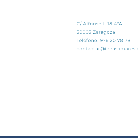
CONTÁCTANOS
C/ Alfonso I, 18 4ºA
50003 Zaragoza
Teléfono: 976 20 78 78
contactar@ideasamares