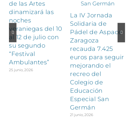
de las Artes
dinamizará las
La IV Jornada
noches
Solidaria de
veraniegas del 10
Pádel de Aspace
al 12 de julio con
Zaragoza
1
su segundo
recauda 7.425
“Festival
euros para seguir
Ambulantes”
mejorando el
25 junio, 2026
recreo del
Colegio de
Educación
Especial San
Germán
21 junio, 2026