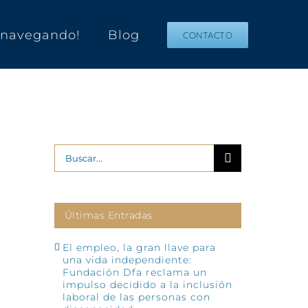
s navegando!
Blog
CONTACTO
Buscar:
Últimas Entradas
El empleo, la gran llave para
una vida independiente:
Fundación Dfa reclama un
impulso decidido a la inclusión
laboral de las personas con