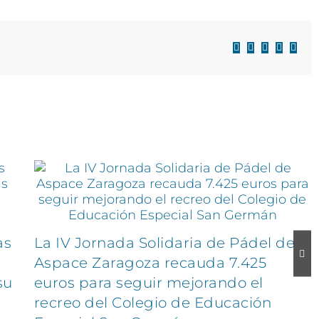
Facebook
X
LinkedIn
WhatsAp
Corre
electr
as
La IV Jornada Solidaria de Pádel de
Aspace Zaragoza recauda 7.425
su
euros para seguir mejorando el
recreo del Colegio de Educación