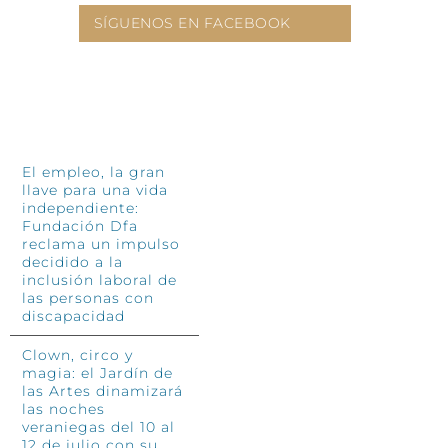
4 jun
SÍGUENOS EN FACEBOOK
INFÓRMATE
El empleo, la gran
llave para una vida
independiente:
Fundación Dfa
reclama un impulso
decidido a la
inclusión laboral de
las personas con
discapacidad
Clown, circo y
magia: el Jardín de
las Artes dinamizará
las noches
veraniegas del 10 al
12 de julio con su