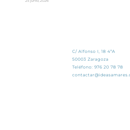
25 junio, 2026
CONTÁCTANOS
C/ Alfonso I, 18 4ºA
50003 Zaragoza
Teléfono: 976 20 78 78
contactar@ideasamares