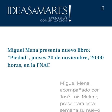
Saltar
al
contenido
Miguel Mena presenta nuevo libro:
"Piedad", jueves 20 de noviembre, 20:00
horas, en la FNAC
Ver
imagen
Miguel Mena,
más
acompañado por
grande
José Luis Melero,
presentará esta
semana su nuevo