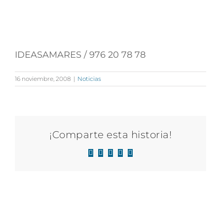
IDEASAMARES /
976 20 78 78
16 noviembre, 2008
|
Noticias
¡Comparte esta historia!
Facebook
X
LinkedIn
WhatsApp
Correo
electrónico
Artículos relacionados